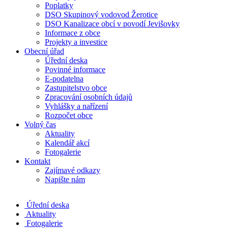
Poplatky
DSO Skupinový vodovod Žerotice
DSO Kanalizace obcí v povodí Jevišovky
Informace z obce
Projekty a investice
Obecní úřad
Úřední deska
Povinné informace
E-podatelna
Zastupitelstvo obce
Zpracování osobních údajů
Vyhlášky a nařízení
Rozpočet obce
Volný čas
Aktuality
Kalendář akcí
Fotogalerie
Kontakt
Zajímavé odkazy
Napište nám
Úřední deska
Aktuality
Fotogalerie