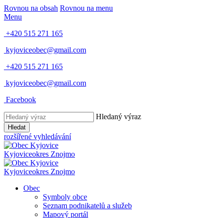
Rovnou na obsah
Rovnou na menu
Menu
+420 515 271 165
kyjoviceobec@gmail.com
+420 515 271 165
kyjoviceobec@gmail.com
Facebook
Hledaný výraz
Hledat
rozšířené vyhledávání
Kyjovice
okres Znojmo
Kyjovice
okres Znojmo
Obec
Symboly obce
Seznam podnikatelů a služeb
Mapový portál