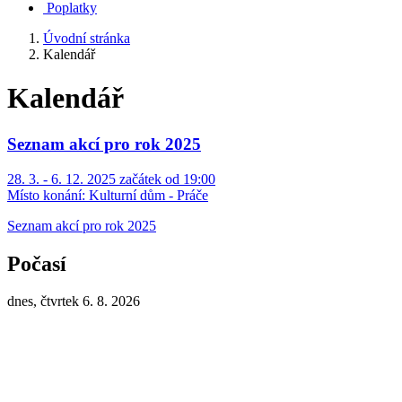
Poplatky
Úvodní stránka
Kalendář
Kalendář
Seznam akcí pro rok 2025
28. 3. - 6. 12. 2025 začátek od 19:00
Místo konání:
Kulturní dům - Práče
Seznam akcí pro rok 2025
Počasí
dnes, čtvrtek 6. 8. 2026