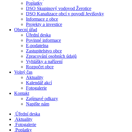
Poplatky
DSO Skupinový vodovod Žerotice
DSO Kanalizace obcí v povodí Jevišovky
Informace z obce
Projekty a investice
Obecní úřad
Úřední deska
Povinné informace
E-podatelna
Zastupitelstvo obce
Zpracování osobních údajů
Vyhlášky a nařízení
Rozpočet obce
Volný čas
Aktuality
Kalendář akcí
Fotogalerie
Kontakt
Zajímavé odkazy
Napište nám
Úřední deska
Aktuality
Fotogalerie
Poplatky