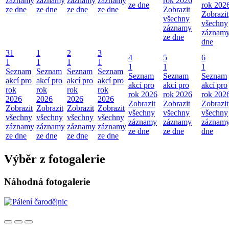
záznamy
záznamy
záznamy
záznamy
rok 2026
ze dne
rok 202
ze dne
ze dne
ze dne
ze dne
Zobrazit
Zobrazit
všechny
všechny
záznamy
záznamy
ze dne
dne
31
1
2
3
4
5
6
1
1
1
1
1
1
1
Seznam
Seznam
Seznam
Seznam
Seznam
Seznam
Seznam
akcí pro
akcí pro
akcí pro
akcí pro
akcí pro
akcí pro
akcí pro
rok
rok
rok
rok
rok 2026
rok 2026
rok 202
2026
2026
2026
2026
Zobrazit
Zobrazit
Zobrazit
Zobrazit
Zobrazit
Zobrazit
Zobrazit
všechny
všechny
všechny
všechny
všechny
všechny
všechny
záznamy
záznamy
záznamy
záznamy
záznamy
záznamy
záznamy
ze dne
ze dne
dne
ze dne
ze dne
ze dne
ze dne
Výběr z fotogalerie
Náhodná fotogalerie