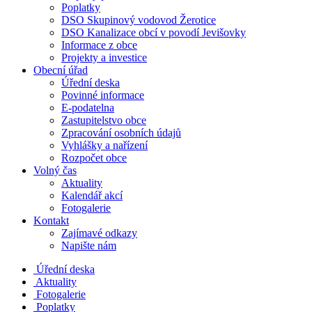
Poplatky
DSO Skupinový vodovod Žerotice
DSO Kanalizace obcí v povodí Jevišovky
Informace z obce
Projekty a investice
Obecní úřad
Úřední deska
Povinné informace
E-podatelna
Zastupitelstvo obce
Zpracování osobních údajů
Vyhlášky a nařízení
Rozpočet obce
Volný čas
Aktuality
Kalendář akcí
Fotogalerie
Kontakt
Zajímavé odkazy
Napište nám
Úřední deska
Aktuality
Fotogalerie
Poplatky