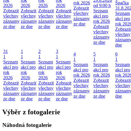
rok
rok
rok
rok
29.8.2026
rok 2026
Špačka
2026
2026
2026
2026
od 9:00 h
Zobrazit
31.8.20
Zobrazit
Zobrazit
Zobrazit
Zobrazit
Seznam
všechny
Seznam
všechny
všechny
všechny
všechny
akcí pro
záznamy
akcí pro
záznamy
záznamy
záznamy
záznamy
rok 2026
ze dne
rok 202
ze dne
ze dne
ze dne
ze dne
Zobrazit
Zobrazit
všechny
všechny
záznamy
záznamy
ze dne
dne
31
1
2
3
4
5
6
1
1
1
1
1
1
1
Seznam
Seznam
Seznam
Seznam
Seznam
Seznam
Seznam
akcí pro
akcí pro
akcí pro
akcí pro
akcí pro
akcí pro
akcí pro
rok
rok
rok
rok
rok 2026
rok 2026
rok 202
2026
2026
2026
2026
Zobrazit
Zobrazit
Zobrazit
Zobrazit
Zobrazit
Zobrazit
Zobrazit
všechny
všechny
všechny
všechny
všechny
všechny
všechny
záznamy
záznamy
záznamy
záznamy
záznamy
záznamy
záznamy
ze dne
ze dne
dne
ze dne
ze dne
ze dne
ze dne
Výběr z fotogalerie
Náhodná fotogalerie