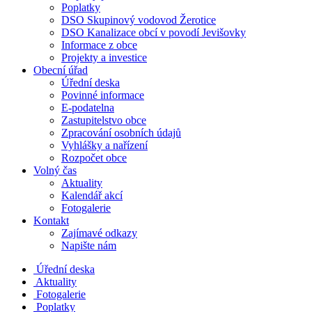
Poplatky
DSO Skupinový vodovod Žerotice
DSO Kanalizace obcí v povodí Jevišovky
Informace z obce
Projekty a investice
Obecní úřad
Úřední deska
Povinné informace
E-podatelna
Zastupitelstvo obce
Zpracování osobních údajů
Vyhlášky a nařízení
Rozpočet obce
Volný čas
Aktuality
Kalendář akcí
Fotogalerie
Kontakt
Zajímavé odkazy
Napište nám
Úřední deska
Aktuality
Fotogalerie
Poplatky