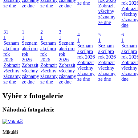
záznamy
záznamy
záznamy
záznamy
rok 2026
ze dne
rok 202
ze dne
ze dne
ze dne
ze dne
Zobrazit
Zobrazit
všechny
všechny
záznamy
záznamy
ze dne
dne
31
1
2
3
4
5
6
1
1
1
1
1
1
1
Seznam
Seznam
Seznam
Seznam
Seznam
Seznam
Seznam
akcí pro
akcí pro
akcí pro
akcí pro
akcí pro
akcí pro
akcí pro
rok
rok
rok
rok
rok 2026
rok 2026
rok 202
2026
2026
2026
2026
Zobrazit
Zobrazit
Zobrazit
Zobrazit
Zobrazit
Zobrazit
Zobrazit
všechny
všechny
všechny
všechny
všechny
všechny
všechny
záznamy
záznamy
záznamy
záznamy
záznamy
záznamy
záznamy
ze dne
ze dne
dne
ze dne
ze dne
ze dne
ze dne
Výběr z fotogalerie
Náhodná fotogalerie
Mikuláš