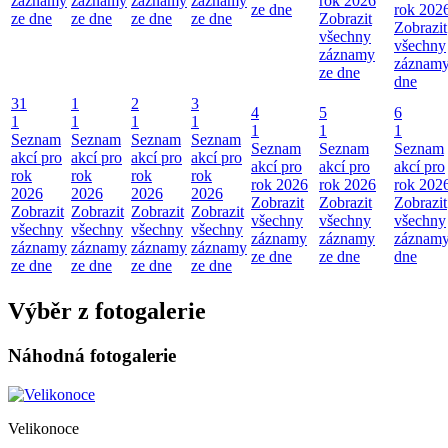
záznamy
záznamy
záznamy
záznamy
rok 2026
ze dne
rok 202
ze dne
ze dne
ze dne
ze dne
Zobrazit
Zobrazit
všechny
všechny
záznamy
záznamy
ze dne
dne
31
1
2
3
4
5
6
1
1
1
1
1
1
1
Seznam
Seznam
Seznam
Seznam
Seznam
Seznam
Seznam
akcí pro
akcí pro
akcí pro
akcí pro
akcí pro
akcí pro
akcí pro
rok
rok
rok
rok
rok 2026
rok 2026
rok 202
2026
2026
2026
2026
Zobrazit
Zobrazit
Zobrazit
Zobrazit
Zobrazit
Zobrazit
Zobrazit
všechny
všechny
všechny
všechny
všechny
všechny
všechny
záznamy
záznamy
záznamy
záznamy
záznamy
záznamy
záznamy
ze dne
ze dne
dne
ze dne
ze dne
ze dne
ze dne
Výběr z fotogalerie
Náhodná fotogalerie
Velikonoce