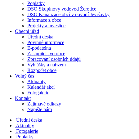
Poplatky
DSO Skupinový vodovod Žerotice
DSO Kanalizace obcí v povodí Jevišovky
Informace z obce
Projekty a investice
Obecní úřad
Úřední deska
Povinné informace
E-podatelna
Zastupitelstvo obce
Zpracování osobních údajů
Vyhlášky a nařízení
Rozpočet obce
Volný čas
Aktuality
Kalendář akcí
Fotogalerie
Kontakt
Zajímavé odkazy
Napište nám
Úřední deska
Aktuality
Fotogalerie
Poplatky