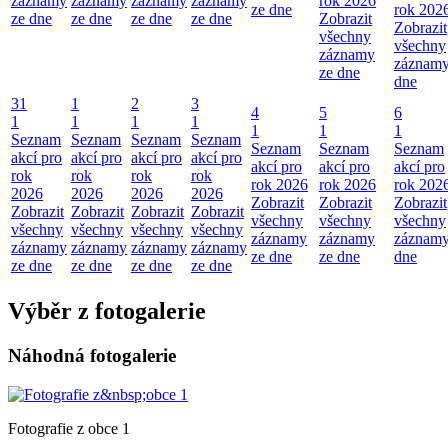
záznamy
záznamy
záznamy
záznamy
rok 2026
ze dne
rok 202
ze dne
ze dne
ze dne
ze dne
Zobrazit
Zobrazit
všechny
všechny
záznamy
záznamy
ze dne
dne
31
1
2
3
4
5
6
1
1
1
1
1
1
1
Seznam
Seznam
Seznam
Seznam
Seznam
Seznam
Seznam
akcí pro
akcí pro
akcí pro
akcí pro
akcí pro
akcí pro
akcí pro
rok
rok
rok
rok
rok 2026
rok 2026
rok 202
2026
2026
2026
2026
Zobrazit
Zobrazit
Zobrazit
Zobrazit
Zobrazit
Zobrazit
Zobrazit
všechny
všechny
všechny
všechny
všechny
všechny
všechny
záznamy
záznamy
záznamy
záznamy
záznamy
záznamy
záznamy
ze dne
ze dne
dne
ze dne
ze dne
ze dne
ze dne
Výběr z fotogalerie
Náhodná fotogalerie
Fotografie z obce 1