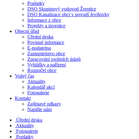
Poplatky
DSO Skupinový vodovod Žerotice
DSO Kanalizace obcí v povodí Jevišovky
Informace z obce
Projekty a investice
Obecní úřad
Úřední deska
Povinné informace
E-podatelna
Zastupitelstvo obce
Zpracování osobních údajů
Vyhlášky a nařízení
Rozpočet obce
Volný čas
Aktuality
Kalendář akcí
Fotogalerie
Kontakt
Zajímavé odkazy
Napište nám
Úřední deska
Aktuality
Fotogalerie
Poplatky