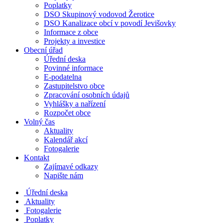
Poplatky
DSO Skupinový vodovod Žerotice
DSO Kanalizace obcí v povodí Jevišovky
Informace z obce
Projekty a investice
Obecní úřad
Úřední deska
Povinné informace
E-podatelna
Zastupitelstvo obce
Zpracování osobních údajů
Vyhlášky a nařízení
Rozpočet obce
Volný čas
Aktuality
Kalendář akcí
Fotogalerie
Kontakt
Zajímavé odkazy
Napište nám
Úřední deska
Aktuality
Fotogalerie
Poplatky