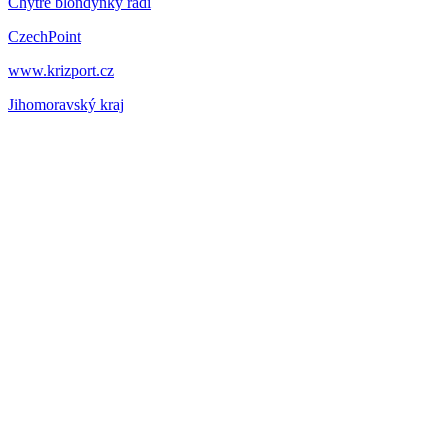
Chytré blondýnky radí
CzechPoint
www.krizport.cz
Jihomoravský kraj