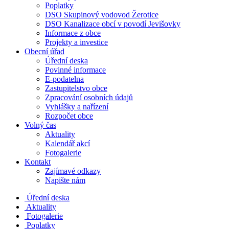
Poplatky
DSO Skupinový vodovod Žerotice
DSO Kanalizace obcí v povodí Jevišovky
Informace z obce
Projekty a investice
Obecní úřad
Úřední deska
Povinné informace
E-podatelna
Zastupitelstvo obce
Zpracování osobních údajů
Vyhlášky a nařízení
Rozpočet obce
Volný čas
Aktuality
Kalendář akcí
Fotogalerie
Kontakt
Zajímavé odkazy
Napište nám
Úřední deska
Aktuality
Fotogalerie
Poplatky