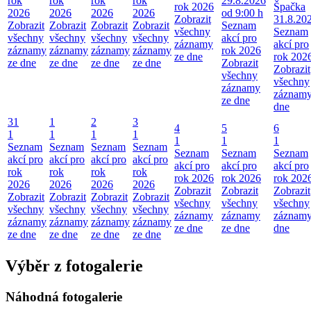
rok
rok
rok
rok
29.8.2026
rok 2026
Špačka
2026
2026
2026
2026
od 9:00 h
Zobrazit
31.8.20
Zobrazit
Zobrazit
Zobrazit
Zobrazit
Seznam
všechny
Seznam
všechny
všechny
všechny
všechny
akcí pro
záznamy
akcí pro
záznamy
záznamy
záznamy
záznamy
rok 2026
ze dne
rok 202
ze dne
ze dne
ze dne
ze dne
Zobrazit
Zobrazit
všechny
všechny
záznamy
záznamy
ze dne
dne
31
1
2
3
4
5
6
1
1
1
1
1
1
1
Seznam
Seznam
Seznam
Seznam
Seznam
Seznam
Seznam
akcí pro
akcí pro
akcí pro
akcí pro
akcí pro
akcí pro
akcí pro
rok
rok
rok
rok
rok 2026
rok 2026
rok 202
2026
2026
2026
2026
Zobrazit
Zobrazit
Zobrazit
Zobrazit
Zobrazit
Zobrazit
Zobrazit
všechny
všechny
všechny
všechny
všechny
všechny
všechny
záznamy
záznamy
záznamy
záznamy
záznamy
záznamy
záznamy
ze dne
ze dne
dne
ze dne
ze dne
ze dne
ze dne
Výběr z fotogalerie
Náhodná fotogalerie