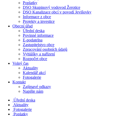
Poplatky
DSO Skupinový vodovod Žerotice
DSO Kanalizace obcí v povodí Jevišovky
Informace z obce
Projekty a investice
Obecní úřad
Úřední deska
Povinné informace
E-podatelna
Zastupitelstvo obce
Zpracování osobních údajů
Vyhlášky a nařízení
Rozpočet obce
Volný čas
Aktuality
Kalendář akcí
Fotogalerie
Kontakt
Zajímavé odkazy
Napište nám
Úřední deska
Aktuality
Fotogalerie
Poplatky