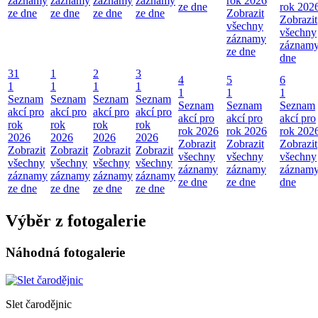
záznamy
záznamy
záznamy
záznamy
rok 2026
ze dne
rok 202
ze dne
ze dne
ze dne
ze dne
Zobrazit
Zobrazit
všechny
všechny
záznamy
záznamy
ze dne
dne
31
1
2
3
4
5
6
1
1
1
1
1
1
1
Seznam
Seznam
Seznam
Seznam
Seznam
Seznam
Seznam
akcí pro
akcí pro
akcí pro
akcí pro
akcí pro
akcí pro
akcí pro
rok
rok
rok
rok
rok 2026
rok 2026
rok 202
2026
2026
2026
2026
Zobrazit
Zobrazit
Zobrazit
Zobrazit
Zobrazit
Zobrazit
Zobrazit
všechny
všechny
všechny
všechny
všechny
všechny
všechny
záznamy
záznamy
záznamy
záznamy
záznamy
záznamy
záznamy
ze dne
ze dne
dne
ze dne
ze dne
ze dne
ze dne
Výběr z fotogalerie
Náhodná fotogalerie
Slet čarodějnic