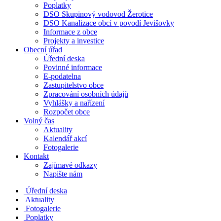
Poplatky
DSO Skupinový vodovod Žerotice
DSO Kanalizace obcí v povodí Jevišovky
Informace z obce
Projekty a investice
Obecní úřad
Úřední deska
Povinné informace
E-podatelna
Zastupitelstvo obce
Zpracování osobních údajů
Vyhlášky a nařízení
Rozpočet obce
Volný čas
Aktuality
Kalendář akcí
Fotogalerie
Kontakt
Zajímavé odkazy
Napište nám
Úřední deska
Aktuality
Fotogalerie
Poplatky