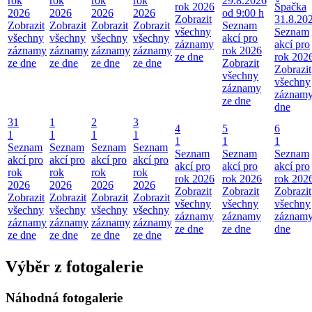
rok
rok
rok
rok
29.8.2026
rok 2026
Špačka
2026
2026
2026
2026
od 9:00 h
Zobrazit
31.8.20
Zobrazit
Zobrazit
Zobrazit
Zobrazit
Seznam
všechny
Seznam
všechny
všechny
všechny
všechny
akcí pro
záznamy
akcí pro
záznamy
záznamy
záznamy
záznamy
rok 2026
ze dne
rok 202
ze dne
ze dne
ze dne
ze dne
Zobrazit
Zobrazit
všechny
všechny
záznamy
záznamy
ze dne
dne
31
1
2
3
4
5
6
1
1
1
1
1
1
1
Seznam
Seznam
Seznam
Seznam
Seznam
Seznam
Seznam
akcí pro
akcí pro
akcí pro
akcí pro
akcí pro
akcí pro
akcí pro
rok
rok
rok
rok
rok 2026
rok 2026
rok 202
2026
2026
2026
2026
Zobrazit
Zobrazit
Zobrazit
Zobrazit
Zobrazit
Zobrazit
Zobrazit
všechny
všechny
všechny
všechny
všechny
všechny
všechny
záznamy
záznamy
záznamy
záznamy
záznamy
záznamy
záznamy
ze dne
ze dne
dne
ze dne
ze dne
ze dne
ze dne
Výběr z fotogalerie
Náhodná fotogalerie