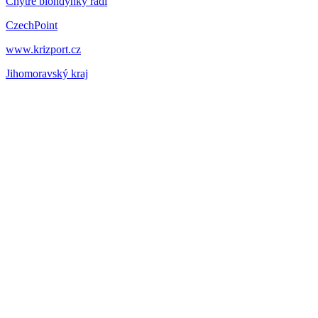
Chytré blondýnky radí
CzechPoint
www.krizport.cz
Jihomoravský kraj