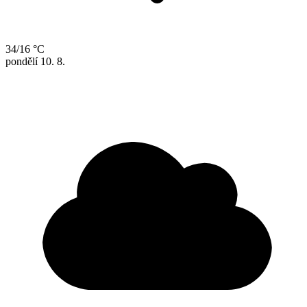
34/16 °C
pondělí
10. 8.