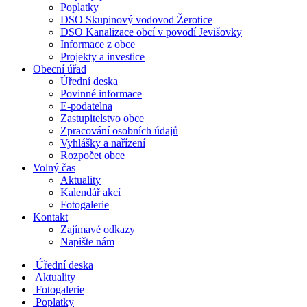
Poplatky
DSO Skupinový vodovod Žerotice
DSO Kanalizace obcí v povodí Jevišovky
Informace z obce
Projekty a investice
Obecní úřad
Úřední deska
Povinné informace
E-podatelna
Zastupitelstvo obce
Zpracování osobních údajů
Vyhlášky a nařízení
Rozpočet obce
Volný čas
Aktuality
Kalendář akcí
Fotogalerie
Kontakt
Zajímavé odkazy
Napište nám
Úřední deska
Aktuality
Fotogalerie
Poplatky