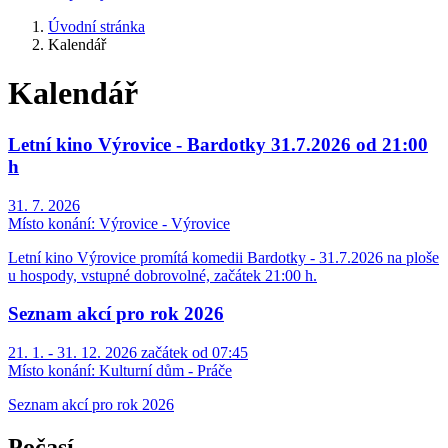
Úvodní stránka
Kalendář
Kalendář
Letní kino Výrovice - Bardotky 31.7.2026 od 21:00
h
31. 7. 2026
Místo konání:
Výrovice - Výrovice
Letní kino Výrovice promítá komedii Bardotky - 31.7.2026 na ploše
u hospody, vstupné dobrovolné, začátek 21:00 h.
Seznam akcí pro rok 2026
21. 1. - 31. 12. 2026 začátek od 07:45
Místo konání:
Kulturní dům - Práče
Seznam akcí pro rok 2026
Počasí