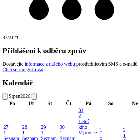
37/21 °C
Přihlášení k odběru zpráv
Dostávejte
informace z našeho webu
prostřednictvím SMS a e-mailů
Chci se zaregistrovat
Kalendář
Srpen
2026
Po
Út
St
Čt
Pá
So
Ne
31
2
Letní
27
28
29
30
kino
1
2
1
1
1
1
Výrovice
1
1
Seznam
Seznam
Seznam
Seznam
-