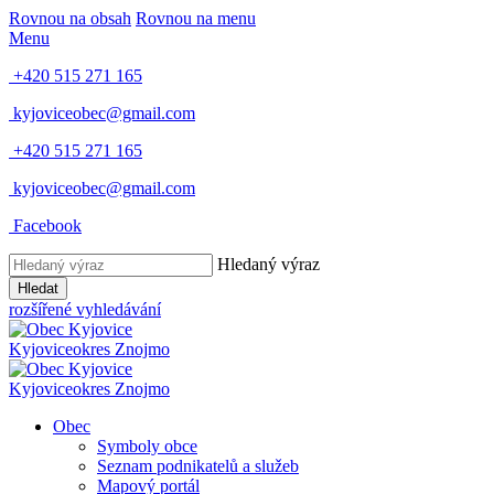
Rovnou na obsah
Rovnou na menu
Menu
+420 515 271 165
kyjoviceobec@gmail.com
+420 515 271 165
kyjoviceobec@gmail.com
Facebook
Hledaný výraz
Hledat
rozšířené vyhledávání
Kyjovice
okres Znojmo
Kyjovice
okres Znojmo
Obec
Symboly obce
Seznam podnikatelů a služeb
Mapový portál