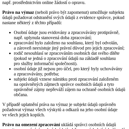
např. prostřednictvím online žádostí o opravu.
Právo na výmaz
(neboli právo být zapomenut) umožňuje subjektu
údajů požadovat odstranění svých údajů z evidence správce, pokud
nastane některý z těchto případů:
Osobní údaje jsou evidovány a zpracovávány protiprávně,
např. uplynula stanovená doba zpracování;
zpracování bylo založeno na souhlasu, který byl odvolán,
a zároveň neexistuje jiný právní důvod pro jejich zpracování;
rodič nesouhlasí se zpracováním osobních dat svého dítěte
(pokud se jedná o zpracování údajů na základě souhlasu
pro služby informační společnosti).
osobní údaje již nejsou pro účel, pro který byly uchovávány
a zpracovávány, potřeba;
subjekt údajů vznese námitku proti zpracování založeném
na oprávněných zájmech správce osobních údajů a tyto
oprávněné zájmy nepřeváží zájem na ochraně osobních údajů
občana.
V případě uplatnění práva na výmaz je subjekt údajů oprávněn
požadovat výmaz všech výskytů a odkazů na jeho osobní údaje
ve všech jejich kopiích.
Právo na omezení zpracování
ukládá správci osobních údajů