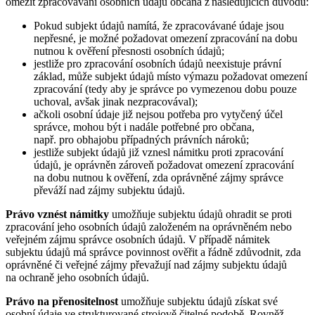
omezit zpracovávání osobních údajů občana z následujících důvodů:
Pokud subjekt údajů namítá, že zpracovávané údaje jsou
nepřesné, je možné požadovat omezení zpracování na dobu
nutnou k ověření přesnosti osobních údajů;
jestliže pro zpracování osobních údajů neexistuje právní
základ, může subjekt údajů místo výmazu požadovat omezení
zpracování (tedy aby je správce po vymezenou dobu pouze
uchoval, avšak jinak nezpracovával);
ačkoli osobní údaje již nejsou potřeba pro vytyčený účel
správce, mohou být i nadále potřebné pro občana,
např. pro obhajobu případných právních nároků;
jestliže subjekt údajů již vznesl námitku proti zpracování
údajů, je oprávněn zároveň požadovat omezení zpracování
na dobu nutnou k ověření, zda oprávněné zájmy správce
převáží nad zájmy subjektu údajů.
Právo vznést námitky
umožňuje subjektu údajů ohradit se proti
zpracování jeho osobních údajů založeném na oprávněném nebo
veřejném zájmu správce osobních údajů. V případě námitek
subjektu údajů má správce povinnost ověřit a řádně zdůvodnit, zda
oprávněné či veřejné zájmy převažují nad zájmy subjektu údajů
na ochraně jeho osobních údajů.
Právo na přenositelnost
umožňuje subjektu údajů získat své
osobní údaje ve strukturované strojově čitelné podobě. Rovněž