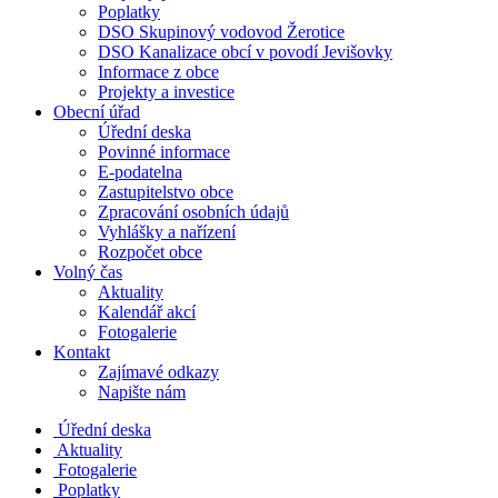
Poplatky
DSO Skupinový vodovod Žerotice
DSO Kanalizace obcí v povodí Jevišovky
Informace z obce
Projekty a investice
Obecní úřad
Úřední deska
Povinné informace
E-podatelna
Zastupitelstvo obce
Zpracování osobních údajů
Vyhlášky a nařízení
Rozpočet obce
Volný čas
Aktuality
Kalendář akcí
Fotogalerie
Kontakt
Zajímavé odkazy
Napište nám
Úřední deska
Aktuality
Fotogalerie
Poplatky