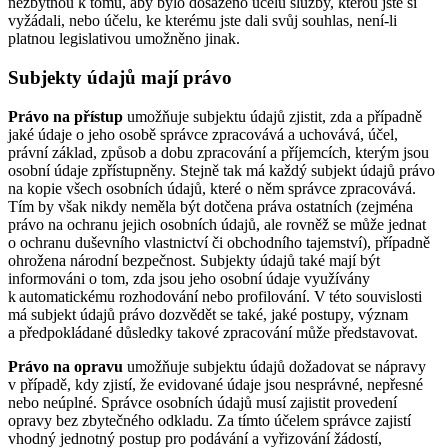
nezbytnou k tomu, aby bylo dosaženo účelu služby, kterou jste si
vyžádali, nebo účelu, ke kterému jste dali svůj souhlas, není-li
platnou legislativou umožněno jinak.
Subjekty údajů mají právo
Právo na přístup
umožňuje subjektu údajů zjistit, zda a případně
jaké údaje o jeho osobě správce zpracovává a uchovává, účel,
právní základ, způsob a dobu zpracování a příjemcích, kterým jsou
osobní údaje zpřístupněny. Stejně tak má každý subjekt údajů právo
na kopie všech osobních údajů, které o něm správce zpracovává.
Tím by však nikdy neměla být dotčena práva ostatních (zejména
právo na ochranu jejich osobních údajů, ale rovněž se může jednat
o ochranu duševního vlastnictví či obchodního tajemství), případně
ohrožena národní bezpečnost. Subjekty údajů také mají být
informováni o tom, zda jsou jeho osobní údaje využívány
k automatickému rozhodování nebo profilování. V této souvislosti
má subjekt údajů právo dozvědět se také, jaké postupy, význam
a předpokládané důsledky takové zpracování může představovat.
Právo na opravu
umožňuje subjektu údajů dožadovat se nápravy
v případě, kdy zjistí, že evidované údaje jsou nesprávné, nepřesné
nebo neúplné. Správce osobních údajů musí zajistit provedení
opravy bez zbytečného odkladu. Za tímto účelem správce zajistí
vhodný jednotný postup pro podávání a vyřizování žádostí,