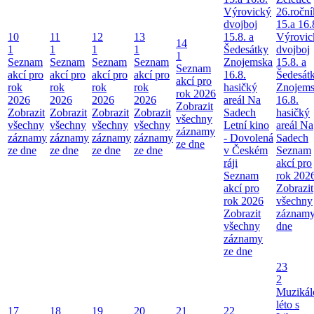
Výrovický
26.roční
dvojboj
15.a 16.
10
11
12
13
15.8. a
Výrovic
14
1
1
1
1
Šedesátky
dvojboj
1
Seznam
Seznam
Seznam
Seznam
Znojemska
15.8. a
Seznam
akcí pro
akcí pro
akcí pro
akcí pro
16.8.
Šedesát
akcí pro
rok
rok
rok
rok
hasičký
Znojem
rok 2026
2026
2026
2026
2026
areál Na
16.8.
Zobrazit
Zobrazit
Zobrazit
Zobrazit
Zobrazit
Sadech
hasičký
všechny
všechny
všechny
všechny
všechny
Letní kino
areál Na
záznamy
záznamy
záznamy
záznamy
záznamy
- Dovolená
Sadech
ze dne
ze dne
ze dne
ze dne
ze dne
v Českém
Seznam
ráji
akcí pro
Seznam
rok 202
akcí pro
Zobrazit
rok 2026
všechny
Zobrazit
záznamy
všechny
dne
záznamy
ze dne
23
2
Muzikál
léto s
17
18
19
20
21
22