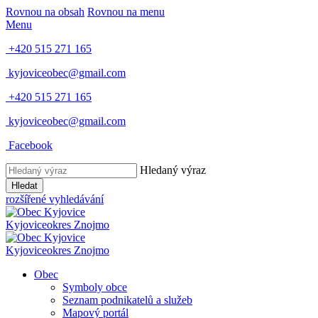
Rovnou na obsah
Rovnou na menu
Menu
+420 515 271 165
kyjoviceobec@gmail.com
+420 515 271 165
kyjoviceobec@gmail.com
Facebook
Hledaný výraz
Hledat
rozšířené vyhledávání
Kyjovice
okres Znojmo
Kyjovice
okres Znojmo
Obec
Symboly obce
Seznam podnikatelů a služeb
Mapový portál