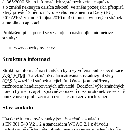
č. 365/2000 Sb., o informačních systémech veřejné správy
a o změně některých dalších zákonů, ve znění pozdějších předpisů,
který provádí Směrnici Evropského parlamentu a Rady (EU)
2016/2102 ze dne 26. října 2016 o přístupnosti webových stránek
a mobilních aplikací.
Prohlášení přístupnosti se vztahuje na následující internetové
stránky:
www.obeckyjovice.cz
Struktura informací
Struktura informací na stránkách byla vytvořena podle specifikace
W3C
HTML
5 a vizuálně naformátována kaskádovými styly
(
CSS
3) – vzhled stránek a jejich funkčnost jsou podřízeny
možnostem handicapovaných uživatelů. Dodržení výše zmíněných
norem by mělo zajistit správné zobrazení obsahu stránek ve většině
používaných prohlížečů a na většině zobrazovacích zařízení.
Stav souladu
Uvedené internetové stránky jsou částečně v souladu
s EN 301 549 V2 1.2 a standardem
WCAG
2.1 z důvodu
nedostatečně přístupného obsahu anebo výjimek uvedených níže.