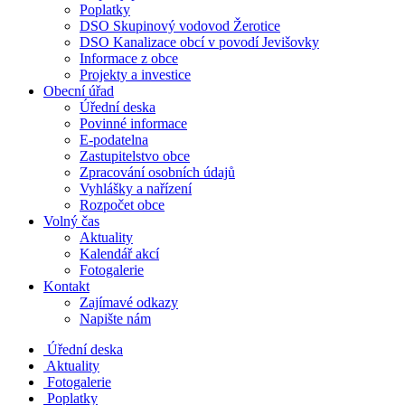
Poplatky
DSO Skupinový vodovod Žerotice
DSO Kanalizace obcí v povodí Jevišovky
Informace z obce
Projekty a investice
Obecní úřad
Úřední deska
Povinné informace
E-podatelna
Zastupitelstvo obce
Zpracování osobních údajů
Vyhlášky a nařízení
Rozpočet obce
Volný čas
Aktuality
Kalendář akcí
Fotogalerie
Kontakt
Zajímavé odkazy
Napište nám
Úřední deska
Aktuality
Fotogalerie
Poplatky