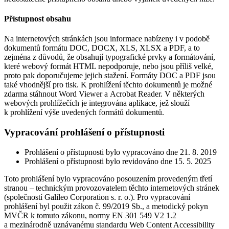
Přístupnost obsahu
Na internetových stránkách jsou informace nabízeny i v podobě
dokumentů formátu DOC, DOCX, XLS, XLSX a PDF, a to
zejména z důvodů, že obsahují typografické prvky a formátování,
které webový formát HTML nepodporuje, nebo jsou příliš velké,
proto pak doporučujeme jejich stažení. Formáty DOC a PDF jsou
také vhodnější pro tisk. K prohlížení těchto dokumentů je možné
zdarma stáhnout Word Viewer a Acrobat Reader. V některých
webových prohlížečích je integrována aplikace, jež slouží
k prohlížení výše uvedených formátů dokumentů.
Vypracování prohlášení o přístupnosti
Prohlášení o přístupnosti bylo vypracováno dne 21. 8. 2019
Prohlášení o přístupnosti bylo revidováno dne 15. 5. 2025
Toto prohlášení bylo vypracováno posouzením provedeným třetí
stranou – technickým provozovatelem těchto internetových stránek
(společností Galileo Corporation s. r. o.). Pro vypracování
prohlášení byl použit zákon č. 99/2019 Sb., a metodický pokyn
MVČR k tomuto zákonu, normy EN 301 549 V2 1.2
a mezinárodně uznávanému standardu Web Content Accessibility