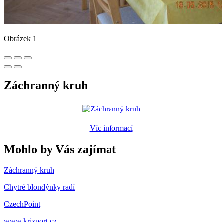
Obrázek 1
Záchranný kruh
Víc informací
Mohlo by Vás zajímat
Záchranný kruh
Chytré blondýnky radí
CzechPoint
www.krizport.cz