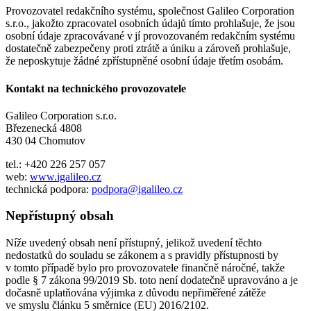
Provozovatel redakčního systému, společnost Galileo Corporation
s.r.o., jakožto zpracovatel osobních údajů tímto prohlašuje, že jsou
osobní údaje zpracovávané v jí provozovaném redakčním systému
dostatečně zabezpečeny proti ztrátě a úniku a zároveň prohlašuje,
že neposkytuje žádné zpřístupněné osobní údaje třetím osobám.
Kontakt na technického provozovatele
Galileo Corporation s.r.o.
Březenecká 4808
430 04 Chomutov
tel.: +420 226 257 057
web:
www.igalileo.cz
technická podpora:
podpora@igalileo.cz
Nepřístupný obsah
Níže uvedený obsah není přístupný, jelikož uvedení těchto
nedostatků do souladu se zákonem a s pravidly přístupnosti by
v tomto případě bylo pro provozovatele finančně náročné, takže
podle § 7 zákona 99/2019 Sb. toto není dodatečně upravováno a je
dočasně uplatňována výjimka z důvodu nepřiměřené zátěže
ve smyslu článku 5 směrnice (EU) 2016/2102.