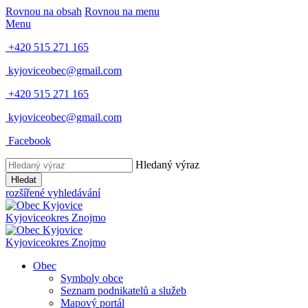
Rovnou na obsah
Rovnou na menu
Menu
+420 515 271 165
kyjoviceobec@gmail.com
+420 515 271 165
kyjoviceobec@gmail.com
Facebook
Hledaný výraz
Hledat
rozšířené vyhledávání
Kyjovice
okres Znojmo
Kyjovice
okres Znojmo
Obec
Symboly obce
Seznam podnikatelů a služeb
Mapový portál