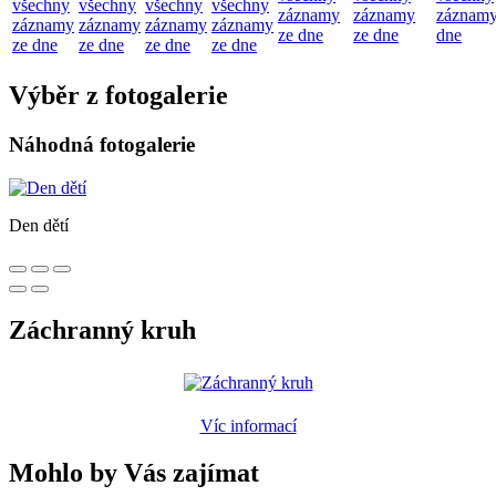
všechny
všechny
všechny
všechny
záznamy
záznamy
záznamy
záznamy
záznamy
záznamy
záznamy
ze dne
ze dne
dne
ze dne
ze dne
ze dne
ze dne
Výběr z fotogalerie
Náhodná fotogalerie
Den dětí
Záchranný kruh
Víc informací
Mohlo by Vás zajímat