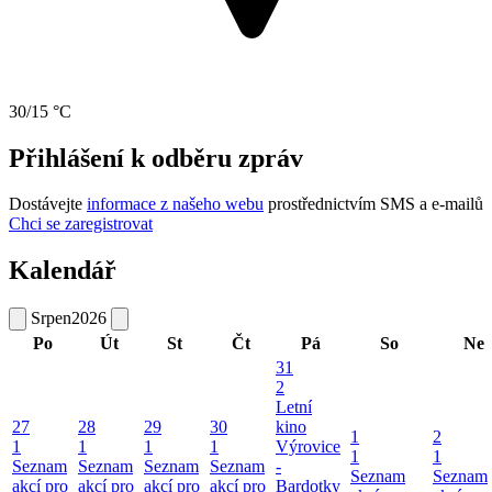
30/15 °C
Přihlášení k odběru zpráv
Dostávejte
informace z našeho webu
prostřednictvím SMS a e-mailů
Chci se zaregistrovat
Kalendář
Srpen
2026
Po
Út
St
Čt
Pá
So
Ne
31
2
Letní
27
28
29
30
kino
1
2
1
1
1
1
Výrovice
1
1
Seznam
Seznam
Seznam
Seznam
-
Seznam
Seznam
akcí pro
akcí pro
akcí pro
akcí pro
Bardotky