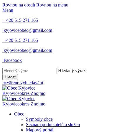
Rovnou na obsah
Rovnou na menu
Menu
+420 515 271 165
kyjoviceobec@gmail.com
+420 515 271 165
kyjoviceobec@gmail.com
Facebook
Hledaný výraz
Hledat
rozšířené vyhledávání
Kyjovice
okres Znojmo
Kyjovice
okres Znojmo
Obec
Symboly obce
Seznam podnikatelů a služeb
Mapový portál