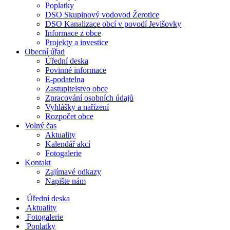
Poplatky
DSO Skupinový vodovod Žerotice
DSO Kanalizace obcí v povodí Jevišovky
Informace z obce
Projekty a investice
Obecní úřad
Úřední deska
Povinné informace
E-podatelna
Zastupitelstvo obce
Zpracování osobních údajů
Vyhlášky a nařízení
Rozpočet obce
Volný čas
Aktuality
Kalendář akcí
Fotogalerie
Kontakt
Zajímavé odkazy
Napište nám
Úřední deska
Aktuality
Fotogalerie
Poplatky