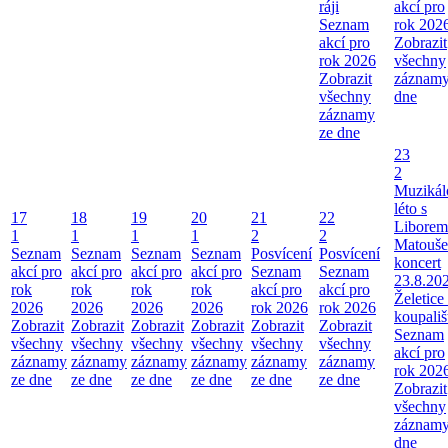
ráji
akcí pro
Seznam
rok 202
akcí pro
Zobrazit
rok 2026
všechny
Zobrazit
záznamy
všechny
dne
záznamy
ze dne
23
2
Muzikál
léto s
17
18
19
20
21
22
Liborem
1
1
1
1
2
2
Matouše
Seznam
Seznam
Seznam
Seznam
Posvícení
Posvícení
koncert
akcí pro
akcí pro
akcí pro
akcí pro
Seznam
Seznam
23.8.202
rok
rok
rok
rok
akcí pro
akcí pro
Želetice 
2026
2026
2026
2026
rok 2026
rok 2026
koupališ
Zobrazit
Zobrazit
Zobrazit
Zobrazit
Zobrazit
Zobrazit
Seznam
všechny
všechny
všechny
všechny
všechny
všechny
akcí pro
záznamy
záznamy
záznamy
záznamy
záznamy
záznamy
rok 202
ze dne
ze dne
ze dne
ze dne
ze dne
ze dne
Zobrazit
všechny
záznamy
dne