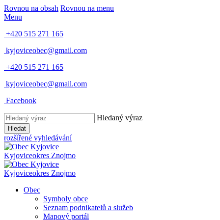
Rovnou na obsah
Rovnou na menu
Menu
+420 515 271 165
kyjoviceobec@gmail.com
+420 515 271 165
kyjoviceobec@gmail.com
Facebook
Hledaný výraz
Hledat
rozšířené vyhledávání
Kyjovice
okres Znojmo
Kyjovice
okres Znojmo
Obec
Symboly obce
Seznam podnikatelů a služeb
Mapový portál