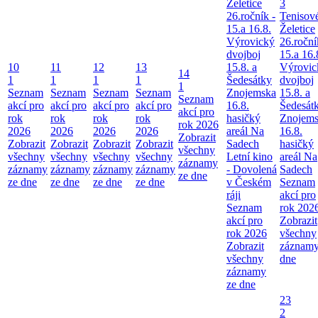
Želetice
3
26.ročník -
Tenisov
15.a 16.8.
Želetice
Výrovický
26.roční
dvojboj
15.a 16.
10
11
12
13
15.8. a
Výrovic
14
1
1
1
1
Šedesátky
dvojboj
1
Seznam
Seznam
Seznam
Seznam
Znojemska
15.8. a
Seznam
akcí pro
akcí pro
akcí pro
akcí pro
16.8.
Šedesát
akcí pro
rok
rok
rok
rok
hasičký
Znojem
rok 2026
2026
2026
2026
2026
areál Na
16.8.
Zobrazit
Zobrazit
Zobrazit
Zobrazit
Zobrazit
Sadech
hasičký
všechny
všechny
všechny
všechny
všechny
Letní kino
areál Na
záznamy
záznamy
záznamy
záznamy
záznamy
- Dovolená
Sadech
ze dne
ze dne
ze dne
ze dne
ze dne
v Českém
Seznam
ráji
akcí pro
Seznam
rok 202
akcí pro
Zobrazit
rok 2026
všechny
Zobrazit
záznamy
všechny
dne
záznamy
ze dne
23
2