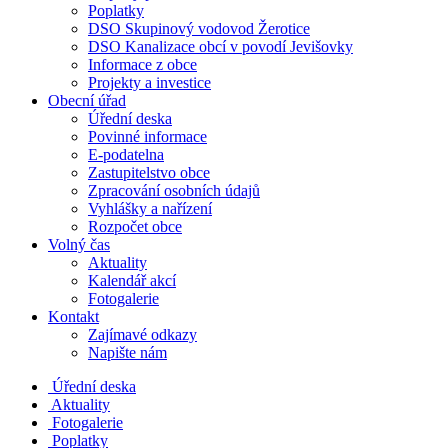
Poplatky
DSO Skupinový vodovod Žerotice
DSO Kanalizace obcí v povodí Jevišovky
Informace z obce
Projekty a investice
Obecní úřad
Úřední deska
Povinné informace
E-podatelna
Zastupitelstvo obce
Zpracování osobních údajů
Vyhlášky a nařízení
Rozpočet obce
Volný čas
Aktuality
Kalendář akcí
Fotogalerie
Kontakt
Zajímavé odkazy
Napište nám
Úřední deska
Aktuality
Fotogalerie
Poplatky