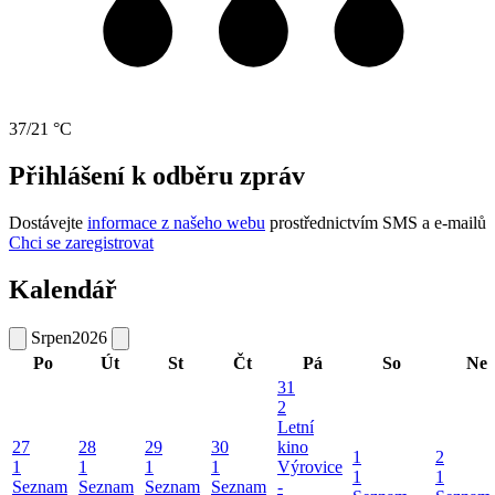
37/21 °C
Přihlášení k odběru zpráv
Dostávejte
informace z našeho webu
prostřednictvím SMS a e-mailů
Chci se zaregistrovat
Kalendář
Srpen
2026
Po
Út
St
Čt
Pá
So
Ne
31
2
Letní
27
28
29
30
kino
1
2
1
1
1
1
Výrovice
1
1
Seznam
Seznam
Seznam
Seznam
-