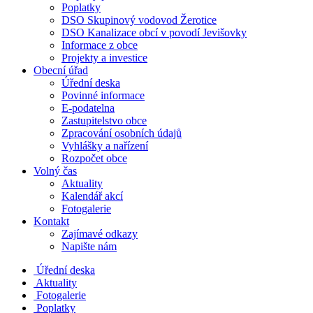
Poplatky
DSO Skupinový vodovod Žerotice
DSO Kanalizace obcí v povodí Jevišovky
Informace z obce
Projekty a investice
Obecní úřad
Úřední deska
Povinné informace
E-podatelna
Zastupitelstvo obce
Zpracování osobních údajů
Vyhlášky a nařízení
Rozpočet obce
Volný čas
Aktuality
Kalendář akcí
Fotogalerie
Kontakt
Zajímavé odkazy
Napište nám
Úřední deska
Aktuality
Fotogalerie
Poplatky