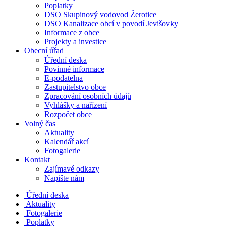
Poplatky
DSO Skupinový vodovod Žerotice
DSO Kanalizace obcí v povodí Jevišovky
Informace z obce
Projekty a investice
Obecní úřad
Úřední deska
Povinné informace
E-podatelna
Zastupitelstvo obce
Zpracování osobních údajů
Vyhlášky a nařízení
Rozpočet obce
Volný čas
Aktuality
Kalendář akcí
Fotogalerie
Kontakt
Zajímavé odkazy
Napište nám
Úřední deska
Aktuality
Fotogalerie
Poplatky